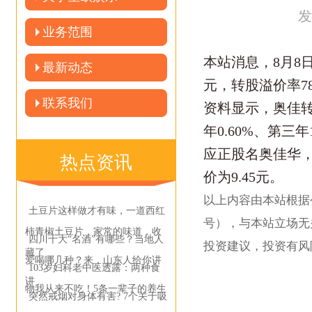
发
业务范围
本站消息，8月8日奥
最新动态
元，转股溢价率78
联系我们
资料显示，奥佳转债
年0.60%、第三年
应正股名奥佳华，正
热点资讯
价为9.45元。
以上内容由本站根据公开
土豆片这样做才有味，一道西红
号），与本站立场无
柿青椒土豆片，家常的味道，收
四川十大“名酒”有哪些？当地人
投资建议，投资有风
藏了
爱喝哪几种？来，山东人给你讲
103岁妇科老中医透露：两种食
讲
物我从来不吃！5条一辈子的养生
突然戒烟对身体有害? 7个关于吸