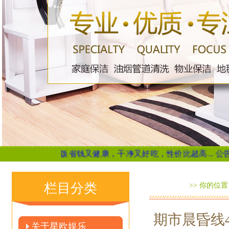
做饭省钱又健康，干净又好吃，性价比超高...
公告速递：博时标
栏目分类
>> 你的位
期市晨昏线
关于星欧娱乐