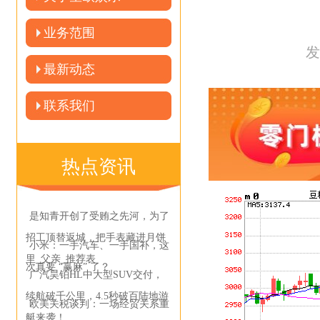
业务范围
发
最新动态
联系我们
热点资讯
是知青开创了受贿之先河，为了
招工顶替返城，把手表藏进月饼
小米：一手汽车、一手国补，这
里_父亲_推荐表
次真要 “赢麻” 了？
广汽昊铂HL中大型SUV交付，
续航破千公里，4.5秒破百陆地游
欧美关税谈判：一场经贸关系重
艇来袭！