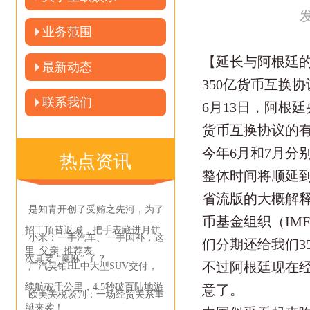
发
业务范围
【延长与阿根廷的
最新动态
350亿货币互换
联系我们
6月13日，阿根
货币互换协议的有
今年6月和7月分
热点资讯
整体时间将顺延到2
省流版的大概解释
是知青开创了受贿之先河，为了
币基金组织（IM
招工顶替返城，把手表藏进月饼
小米：一手汽车、一手国补，这
们分期还给我们3
里_父亲_推荐表
次真要 “赢麻” 了？
不过阿根廷现在
广汽昊铂HL中大型SUV交付，
续航破千公里，4.5秒破百陆地游
意了。
欧美关税谈判：一场经贸关系重
艇来袭！