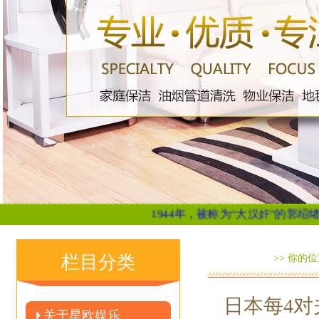
1944年，被称为“大汉奸”的郭绍绪邀请日
栏目分类
>> 你的
日本每4对
关于星欧娱乐