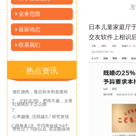
发
业务范围
日本儿童家庭厅于
最新动态
交友软件上相识
联系我们
热点资讯
做红烧肉，最忌焯水和直接炖
了，记好这2招，肥而不腻，太香
红烧猪肚子怎么烧
了
心率越慢, 活得越久? 研究发现:
心跳每多1次, 平均寿命或少4个
男性过了70岁以后, 若还能保持